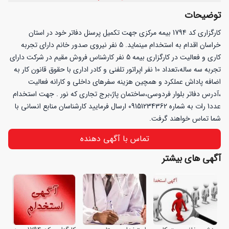
آگهی آنلاین
املاک
وسایل نقلیه
شمارهٔ موبایل خود را وارد کنید
توضیحات
آگهی چاپی
کالای دیجیتال
خانه و آشپزخانه
کارگزاری کد 1794 بیمه مرکزی جهت تکمیل پرسنل دفاتر خود در استان
اطلاعات تماس شما نزد خراسانت محفوظ بوده و به هیچ عنوان در
آگهی سراسری
خدمات
اختیار شخص و یا سازمان ثالثی قرار نخواهد گرفت.
خراسان اقدام به استخدام مینماید. 5 نفر نیروی صدور خانم دارای تجربه
وسایل شخصی
کاری و فعالیت در کارگزاری بیمه 5 نفر کارشناس فروش مقیم در شرکت دارای
سرگرمی و فراغت
اجتماعی
تجربه سه ساله،تعداد 10 نفر اپراتور تلفنی و کادر اداری با حقوق قانون کار به
شرایط استفاده از خدمات
خراسانت را می‌پذیرم.
تجهیزات و صنعتی
اضافه پاداش عملکرد و همچین هزینه سفرهای داخلی و کارانه فعالیت
استخدام و کاریابی
،آدرس دفاتر بلوار فردوسی،ساختمان پاژ،برج تجاری که نور . جهت استخدام
تأیید
عدد1 رات به شماره 09151234362 ارسال فرمایید کارشناسان منابع انسانی با
شما تماس خواهند گرفت.
تماس با آگهی دهنده
آگهی های بیشتر