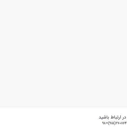
 در ارتباط باشید
2701164(915)+98