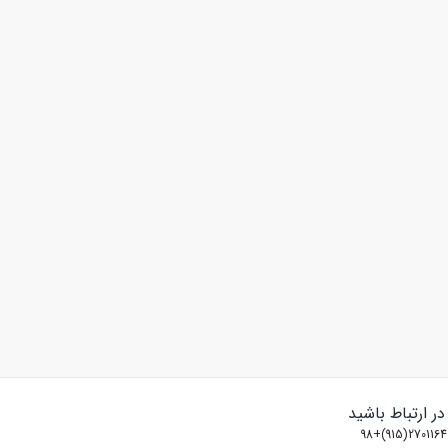
 در ارتباط باشید
2701164(915)+98