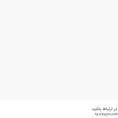
 در ارتباط باشید
2701164(915)+98