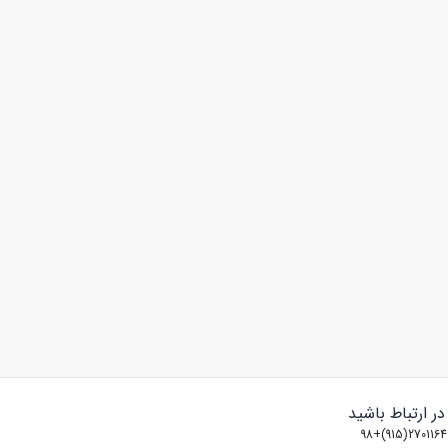
 در ارتباط باشید
2701164(915)+98