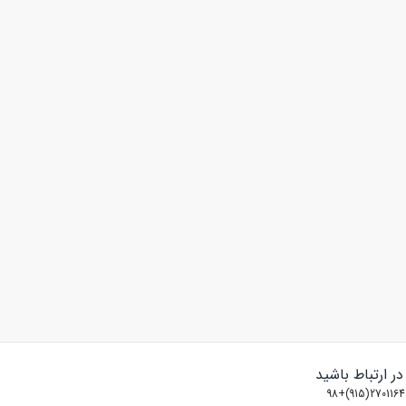
 در ارتباط باشید
2701164(915)+98