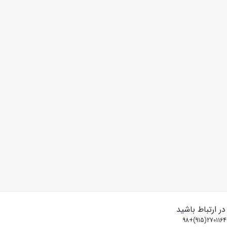
 در ارتباط باشید
2701164(915)+98