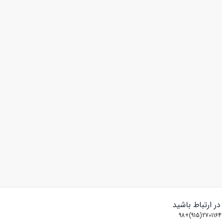
 در ارتباط باشید
2701164(915)+98