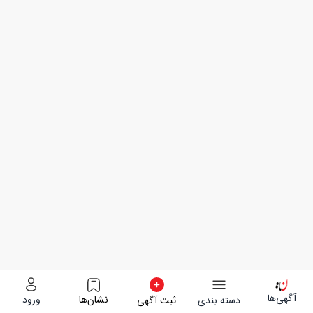
نوع آگهی
ورود به حساب کاربری
آگهی آنلاین
شمارهٔ موبایل خود را وارد کنید
آگهی چاپی
آپارتمان و سوئیت
اطلاعات تماس شما نزد خراسانت محفوظ بوده و به هیچ عنوان در
آگهی سراسری
ویلا و باغ
اختیار شخص و یا سازمان ثالثی قرار نخواهد گرفت.
دفتر کار و فضای آموزشی
شرایط استفاده از خدمات
خراسانت را می‌پذیرم.
تأیید
آگهی‌ها
نشان‌ها
ورود
دسته بندی
ثبت آگهی