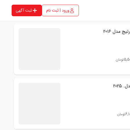
ورود | ثبت نام
ثبت آگهی
یج مدل 2016
5,5
تومان
6,1
تومان