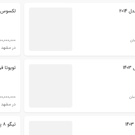
لکسوس NX200 مدل 016
00,000,000
ان
در مشهد
تویوتا فرا
00,000,000
مان
در مشهد
تیگو 8 پرومکس مدل 1402