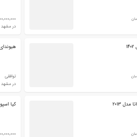
00,000,000
مان
در مشهد
هیوندای س
توافقی
مان
در مشهد
مدل 2013
کیا اسپورت
00,000,000
مان