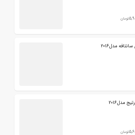
5,9
تومان
انتافه مدل2016
یج مدل2016
5,6
تومان