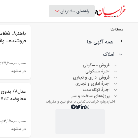
راهنمای مشتریان
دسته‌ها
فروشندهـ واق
همه آگهی ها
املاک
27,200,000,000
ت
فروش مسکونی
در مشهد
اجارهٔ مسکونی
فروش اداری و تجاری
اجارهٔ اداری و تجاری
اجارهٔ کوتاه مدت
پروژه‌های ساخت و ساز
معاوضه تا70درصد
اخبار
درباره خراسانت
تماس با ما
قوانین و مقررات
3,150,000,000
توم
در مشهد