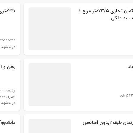
یک واحد اپارتمان تجاری 73/5متر مربع 6
340متری سناباد
 سند ملکی
00,000,000
در مشهد
رهن و اجاره آپ
ودیعه:
۰۰۰
42
تومان
اجاره:
۰٬۰۰۰
در مشهد
اول فرامرز اپارتمان طبقه3بدون آسانسور
دانشجو/100 متری/بازسازی و شیک/تخل