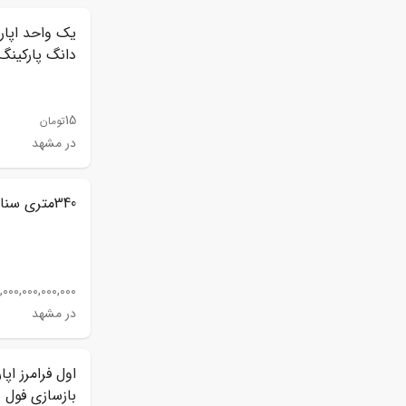
دانگ پارکینگ
15
تومان
در مشهد
340متری سناباد
,000,000,000,000
در مشهد
بازسازی فول